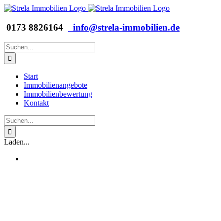
Zum
Inhalt
springen
0173 8826164
info@strela-immobilien.de
Suche
nach:
Start
Immobilienangebote
Immobilienbewertung
Kontakt
Suche
nach:
Laden...